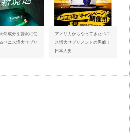
天然成分を贅沢に使
アメリカからやってきたペニ
るペニス増大サプリ
ス増大サプリメントの黒船！
…
日本人男…