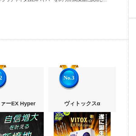
2
No.3
ーEX Hyper
ヴィトックスα