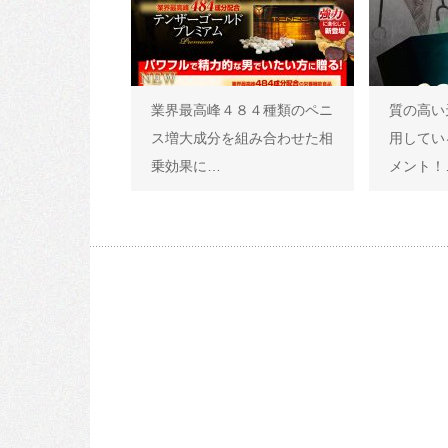
業界最高峰４８４種類のペニ
質の高い
ス増大成分を組み合わせた相
用してい
乗効果に…
メント！