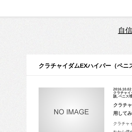
自信
クラチャイダムEXハイパー（ペニ
2016.10.02
クラチャイ
談
,
ペニス
クラチャ
用してみ
クラチャ
れから僕