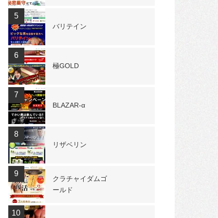
5
バリテイン
6
極GOLD
7
BLAZAR-α
8
リザベリン
9
クラチャイダムゴ
ールド
10