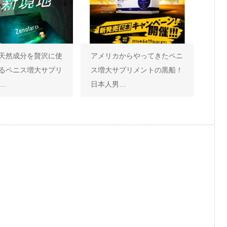
天然成分を贅沢に使
アメリカからやってきたペニ
るペニス増大サプリ
ス増大サプリメントの黒船！
…
日本人男…