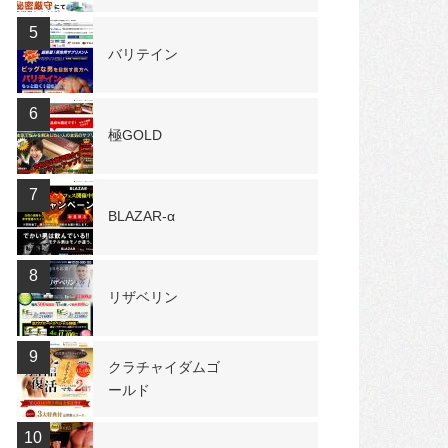
5
バリテイン
6
極GOLD
7
BLAZAR-α
8
リザベリン
9
クラチャイダムゴ
ールド
10