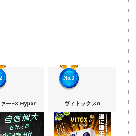
2
No.3
ーEX Hyper
ヴィトックスα