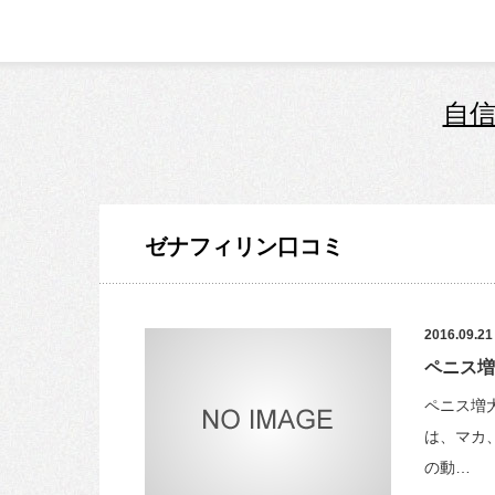
自信
ゼナフィリン口コミ
2016.09.21
ペニス増
ペニス増
は、マカ
の動…