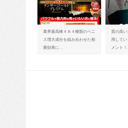
業界最高峰４８４種類のペニ
質の高い
ス増大成分を組み合わせた相
用してい
乗効果に…
メント！