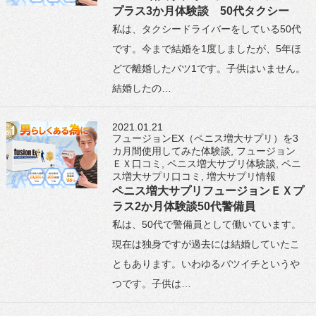
プラス3か月体験談 50代タクシー
私は、タクシードライバーをしている50代
です。今まで結婚を1度しましたが、5年ほ
どで離婚したバツ1です。子供はいません。
結婚したの…
2021.01.21
フュージョンEX（ペニス増大サプリ）を3
カ月間使用してみた体験談
,
フュージョン
ＥＸ口コミ
,
ペニス増大サプリ体験談
,
ペニ
ス増大サプリ口コミ
,
増大サプリ情報
ペニス増大サプリフュージョンＥＸプ
ラス2か月体験談50代警備員
私は、50代で警備員として働いています。
現在は独身ですが過去には結婚していたこ
ともあります。いわゆるバツイチというや
つです。子供は…