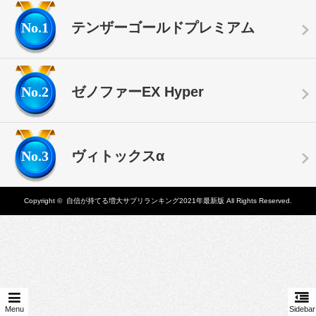
No.1
テンザーゴールドプレミアム
No.2
ゼノファーEX Hyper
No.3
ヴィトックスα
Copyright ©
自信が持てる増大サプリランキング2021年最新版
All Rights Reserved.
Menu
Sidebar