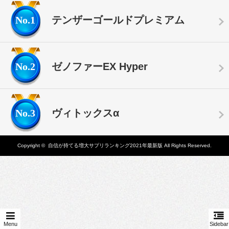
No.1
テンザーゴールドプレミアム
No.2
ゼノファーEX Hyper
No.3
ヴィトックスα
Copyright ©
自信が持てる増大サプリランキング2021年最新版
All Rights Reserved.
Menu
Sidebar