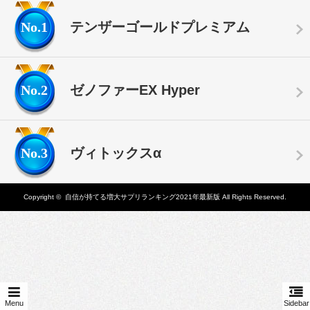
No.1
テンザーゴールドプレミアム
No.2
ゼノファーEX Hyper
No.3
ヴィトックスα
Copyright ©
自信が持てる増大サプリランキング2021年最新版
All Rights Reserved.
Menu
Sidebar