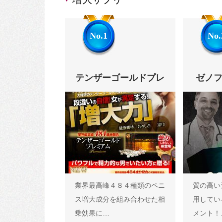
No.1
No.
テンザーゴールドプレ
ゼノファ
ミアム
業界最高峰４８４種類のペニ
質の高い
ス増大成分を組み合わせた相
用してい
乗効果に…
メント！