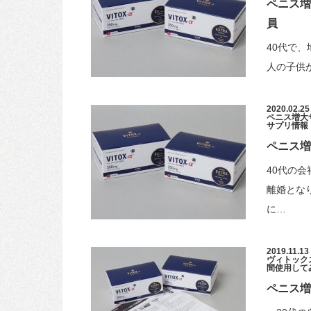
ペニス増
員
40代で
人の子供
2020.02.25
ペニス増大
サプリ情報
ペニス増
40代の
離婚とな
に…
2019.11.13
ヴィトックスα 
間使用して
ペニス増