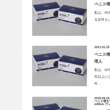
ペニス増
私は、6
る女性も
2021.01.25
ペニス増
理人
私は、6
年以上に
年…
2020.09.20
ペニス増大
edition
,
ヴ