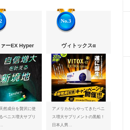
2
No.3
ーEX Hyper
ヴィトックスα
天然成分を贅沢に使
アメリカからやってきたペニ
るペニス増大サプリ
ス増大サプリメントの黒船！
…
日本人男…