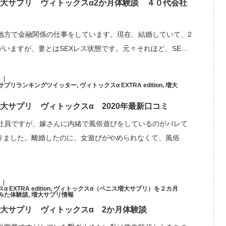
大サプリ ヴィトックスα2か月体験談 ４０代会社
、地方で金融関係の仕事をしています。現在、結婚していて、2
がいますが、妻とはSEXレス状態です。元々それほど、SE…
サプリランキングツイッター
,
ヴィトックスα EXTRA edition
,
増大
大サプリ ヴィトックスα 2020年最新口コミ
会社員ですが、嫁さんに内緒で風俗遊びをしているのがバレて
りました。離婚したのに、女遊びがやめられなくて、風俗
EXTRA edition
,
ヴィトックスα（ペニス増大サプリ）を２カ月
みた体験談
,
増大サプリ情報
大サプリ ヴィトックスα 2か月体験談