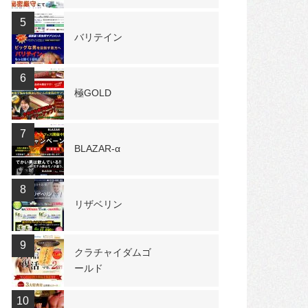
5
バリテイン
6
極GOLD
7
BLAZAR-α
8
リザベリン
9
クラチャイダムゴ
ールド
10