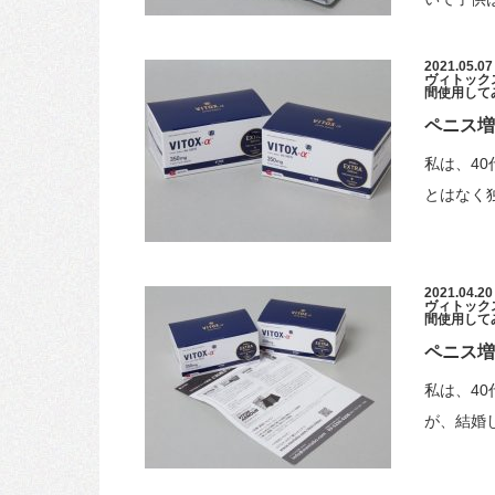
2021.05.07
ヴィトックスα 
間使用して
ペニス増
私は、4
とはなく
2021.04.20
ヴィトックスα 
間使用して
ペニス増
私は、4
が、結婚