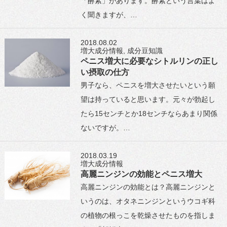
「酵素」があります。酵素という言葉はよ
く聞きますが、…
2018.08.02
増大成分情報
,
成分豆知識
ペニス増大に必要なシトルリンの正し
い摂取の仕方
男子なら、ペニスを増大させたいという願
望は持っていると思います。元々が勃起し
たら15センチとか18センチならあまり関係
ないですが。…
2018.03.19
増大成分情報
高麗ニンジンの効能とペニス増大
高麗ニンジンの効能とは？高麗ニンジンと
いうのは、オタネニンジンというウコギ科
の植物の根っこを乾燥させたものを指しま