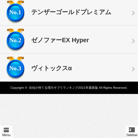
No.1
テンザーゴールドプレミアム
No.2
ゼノファーEX Hyper
No.3
ヴィトックスα
Copyright ©
自信が持てる増大サプリランキング2021年最新版
All Rights Reserved.
Menu
Sidebar