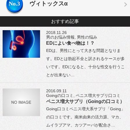
No.3
ヴィトックスα
おすすめ記事
2018.11.26
男のお悩み情報
,
男性の悩み
EDによい食べ物は！？
EDは、男性にとって大きな問題となりま
す。EDとは勃起不全と訳されるケースが多
いです。EDになると、十分な性交を行うこ
とが出来ない…
2016.09.11
Goingの口コミ
,
ペニス増大サプリ口コミ
ペニス増大サプリ（Goingの口コミ）
Going口コミペニス増大系サプリ「Going」
の口コミです。南米由来の活力源、マカ、
ムイラプアマ、カツアーバが配合さ…