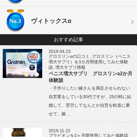
No.3
ヴィトックスα
おすすめ記事
2019.04.23
グロスリンαの口コミ
,
グロスリン（ペニス
増大サプリ）を3カ月間使用してみた体験
談
,
増大サプリ情報
ペニス増大サプリ グロスリンa2か月
体験談
・子作りしたい嫁さんを満足させられない
自営業をしている30代ですが、25の時に結
婚して、苦労してなんとか自営を軌道に乗
せて、嫁…
2019.11.22
ブラビオンを2ヶ月間使用してみた体験談
,