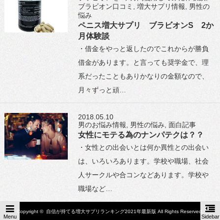
ブラビオン口コミ
,
増大サプリ情報
,
男性の
悩み
ペニス増大サプリ ブラビオンS 2か
月体験談
・借金をやっと返したのでこれからが勝負
借金があります。と言っても奨学金で、理
系だったこともありかなりの金額なので、
月々ずっと頑…
2018.05.10
男のお悩み情報
,
男性の悩み
,
面白記事
女性にモテる為のナンパテクは？？
・女性との出会いとは何か異性との出会い
は、いろいろあります。学校や職場、社会
人サークルや合コンなどあります。学校や
職場など…
Copyright ©
自信が持てる増大サプリランキング2021年最新版
All Rights Reserved.
Menu
Sidebar