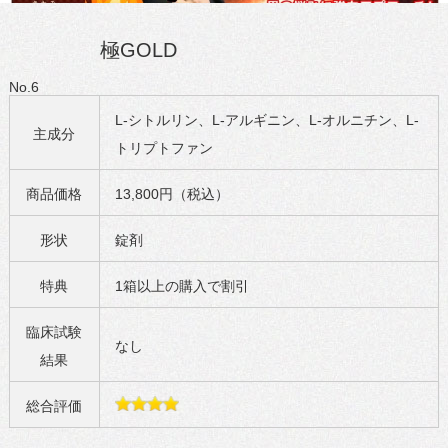
極GOLD
No.6
L-シトルリン、L-アルギニン、L-オルニチン、L-
主成分
トリプトファン
商品価格
13,800円（税込）
形状
錠剤
特典
1箱以上の購入で割引
臨床試験
なし
結果
総合評価